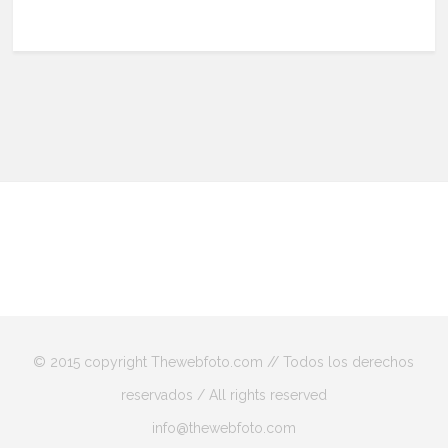
© 2015 copyright Thewebfoto.com // Todos los derechos
reservados / All rights reserved
info@thewebfoto.com