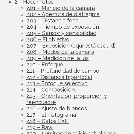
2 – Hacer fotos
2.01 – Manejo de la cámara
2.02 – Apertura de diafragma
2.03 – Distancia focal
2.04 – Tiempo de exposición
2.05 – Sensor y sensibilidad
2.06 – El objetivo
2.07 – Exposición (aquí está el quid)
2.08 – Modos de la cámara
2.09 – Medición de la luz
2.10 – Enfoque
2.11 – Profundidad de campo
2.12 – Distancia hiperfocal
2.13 – Enfoque selectivo
2.14 – Composición
2.15 – Orientación, proporción y
reencuadre
2.16 – Ajuste de blancos
2.17 – El histograma
2.18 – Datos EXIF
2.19 – Raw
2.20 – Iluminación adicional: el flash