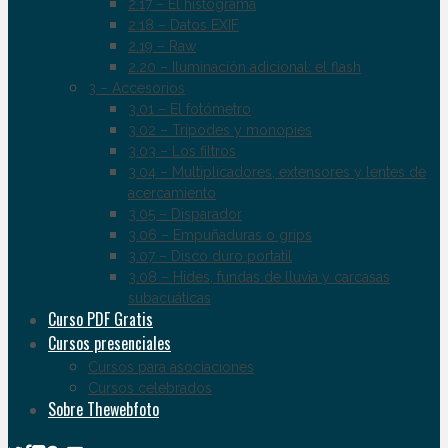
2.17 – El histograma
2.18 – Datos EXIF
2.19 – Raw
2.20 – Iluminación adicional: el flash
3 – Accesorios
3.01 – El fotómetro
3.02 – Trípodes y monopies
3.03 – Los filtros
3.04 – Multiplicadores, extensores y lentes de
acercamiento
3.05 – Disparador
3.06 – Empuñaduras o grips
3.07 – Disco duro portatil
3.08 – Hides, fundas de lluvia y carcasas
subacuáticas
Curso PDF Gratis
Cursos presenciales
Cursos para asociaciones
Cursos celebrados
Sobre Thewebfoto