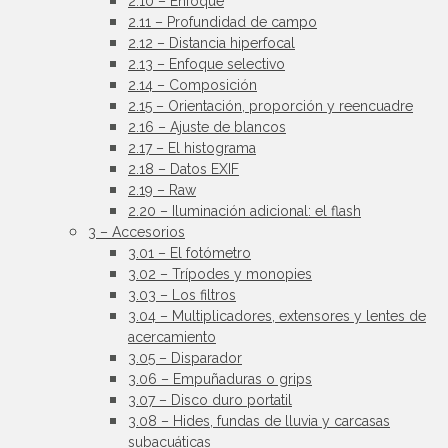
2.10 – Enfoque
2.11 – Profundidad de campo
2.12 – Distancia hiperfocal
2.13 – Enfoque selectivo
2.14 – Composición
2.15 – Orientación, proporción y reencuadre
2.16 – Ajuste de blancos
2.17 – El histograma
2.18 – Datos EXIF
2.19 – Raw
2.20 – Iluminación adicional: el flash
3 – Accesorios
3.01 – El fotómetro
3.02 – Trípodes y monopies
3.03 – Los filtros
3.04 – Multiplicadores, extensores y lentes de
acercamiento
3.05 – Disparador
3.06 – Empuñaduras o grips
3.07 – Disco duro portatil
3.08 – Hides, fundas de lluvia y carcasas
subacuáticas