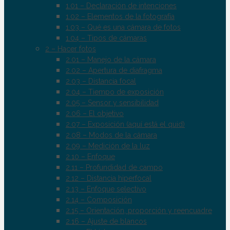
1.01 – Declaración de intenciones
1.02 – Elementos de la fotografía
1.03 – Qué es una cámara de fotos
1.04 – Tipos de cámaras
2 – Hacer fotos
2.01 – Manejo de la cámara
2.02 – Apertura de diafragma
2.03 – Distancia focal
2.04 – Tiempo de exposición
2.05 – Sensor y sensibilidad
2.06 – El objetivo
2.07 – Exposición (aquí está el quid)
2.08 – Modos de la cámara
2.09 – Medición de la luz
2.10 – Enfoque
2.11 – Profundidad de campo
2.12 – Distancia hiperfocal
2.13 – Enfoque selectivo
2.14 – Composición
2.15 – Orientación, proporción y reencuadre
2.16 – Ajuste de blancos