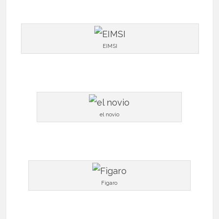
EIMSI
el novio
Figaro