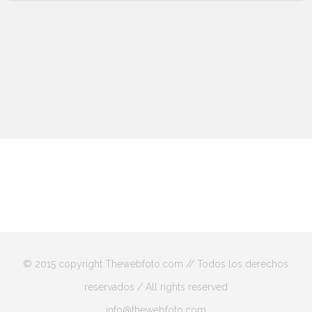
© 2015 copyright Thewebfoto.com // Todos los derechos
reservados / All rights reserved
info@thewebfoto.com