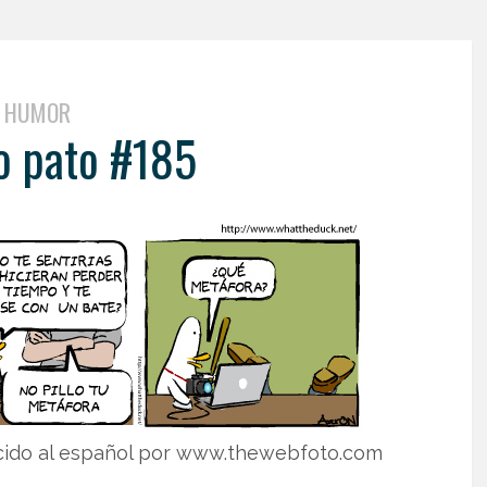
HUMOR
 pato #185
cido al español por www.thewebfoto.com