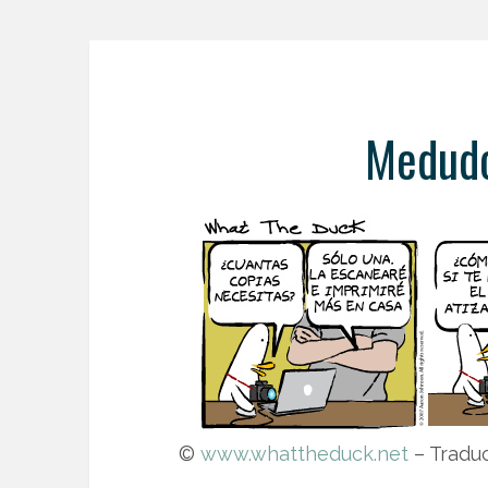
Medudo
©
www.whattheduck.net
– Tradu