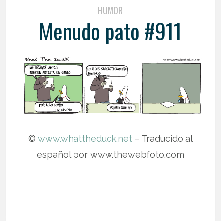
HUMOR
Menudo pato #911
©
www.whattheduck.net
– Traducido al
español por www.thewebfoto.com