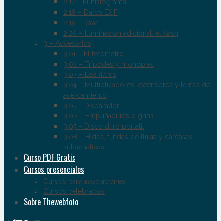
2.17 – El histograma
2.18 – Datos EXIF
2.19 – Raw
2.20 – Iluminación adicional: el flash
3 – Accesorios
3.01 – El fotómetro
3.02 – Trípodes y monopies
3.03 – Los filtros
3.04 – Multiplicadores, extensores y lentes de
acercamiento
3.05 – Disparador
3.06 – Empuñaduras o grips
3.07 – Disco duro portatil
3.08 – Hides, fundas de lluvia y carcasas
subacuáticas
Curso PDF Gratis
Cursos presenciales
Cursos para asociaciones
Cursos celebrados
Sobre Thewebfoto