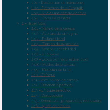
1.01 – Declaración de intenciones
1.02 – Elementos de la fotografía
1.03 – Qué es una cámara de fotos
1.04 – Tipos de cámaras
2 – Hacer fotos
2.01 – Manejo de la cámara
2.02 – Apertura de diafragma
2.03 – Distancia focal
2.04 – Tiempo de exposición
2.05 – Sensor y sensibilidad
2.06 – El objetivo
2.07 – Exposición (aquí está el quid)
2.08 – Modos de la cámara
2.09 – Medición de la luz
2.10 – Enfoque
2.11 – Profundidad de campo
2.12 – Distancia hiperfocal
2.13 – Enfoque selectivo
2.14 – Composición
2.15 – Orientación, proporción y reencuadre
2.16 – Ajuste de blancos