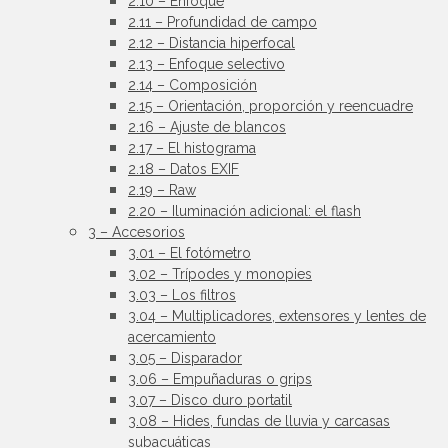
2.10 – Enfoque
2.11 – Profundidad de campo
2.12 – Distancia hiperfocal
2.13 – Enfoque selectivo
2.14 – Composición
2.15 – Orientación, proporción y reencuadre
2.16 – Ajuste de blancos
2.17 – El histograma
2.18 – Datos EXIF
2.19 – Raw
2.20 – Iluminación adicional: el flash
3 – Accesorios
3.01 – El fotómetro
3.02 – Trípodes y monopies
3.03 – Los filtros
3.04 – Multiplicadores, extensores y lentes de
acercamiento
3.05 – Disparador
3.06 – Empuñaduras o grips
3.07 – Disco duro portatil
3.08 – Hides, fundas de lluvia y carcasas
subacuáticas