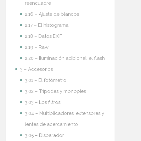
reencuadre
2.16 – Ajuste de blancos
2.17 – El histograma
2.18 – Datos EXIF
2.19 – Raw
2.20 – Iluminación adicional: el flash
3 – Accesorios
3.01 – El fotómetro
3.02 – Trípodes y monopies
3.03 – Los filtros
3.04 – Multiplicadores, extensores y
lentes de acercamiento
3.05 – Disparador