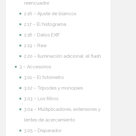
reencuadre
2.16 – Ajuste de blancos
2.17 – El histograma
2.18 – Datos EXIF
2.19 – Raw
2.20 – Iluminación adicional: el flash
3 – Accesorios
3.01 – El fotómetro
3.02 – Trípodes y monopies
3.03 – Los filtros
3.04 – Multiplicadores, extensores y
lentes de acercamiento
3.05 – Disparador