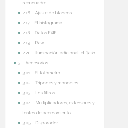
reencuadre
2.16 – Ajuste de blancos
2.17 – El histograma
2.18 – Datos EXIF
2.19 – Raw
2.20 – Iluminación adicional: el flash
3 – Accesorios
3.01 – El fotómetro
3.02 – Trípodes y monopies
3.03 – Los filtros
3.04 – Multiplicadores, extensores y
lentes de acercamiento
3.05 – Disparador