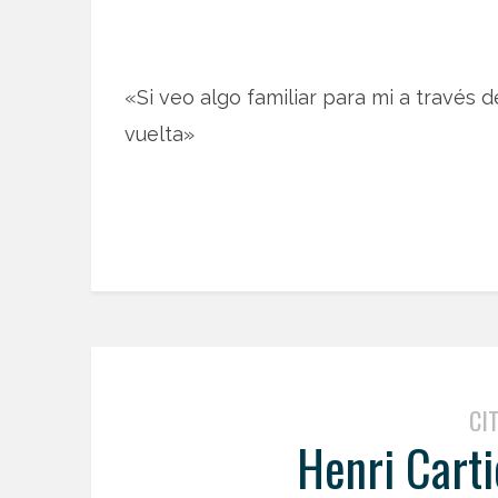
«Si veo algo familiar para mi a través d
vuelta»
CI
Henri Cart