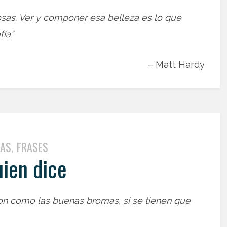
osas. Ver y componer esa belleza es lo que
fía”
– Matt Hardy
TAS
FRASES
,
uien dice
on como las buenas bromas, si se tienen que