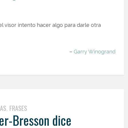
el visor intento hacer algo para darle otra
–
Garry Winogrand
TAS
FRASES
,
ier-Bresson dice