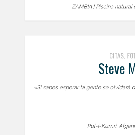
ZAMBIA | Piscina natural e
CITAS
FO
,
Steve M
«Si sabes esperar la gente se olvidará 
Pul-i-Kumri, Afgan