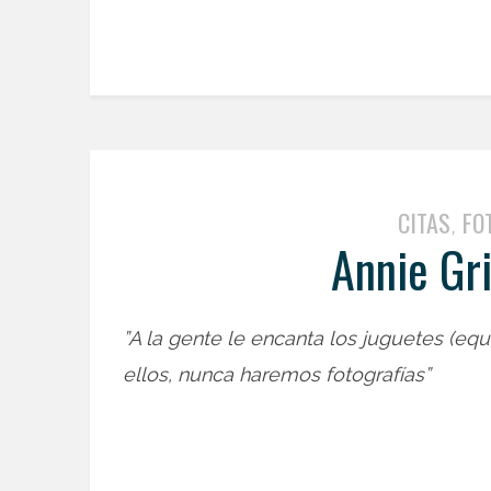
CITAS
FO
,
Annie Gri
”A la gente le encanta los juguetes (eq
ellos, nunca haremos fotografías”