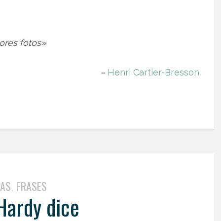
ores fotos»
–
Henri Cartier-Bresson
TAS
FRASES
,
Hardy dice