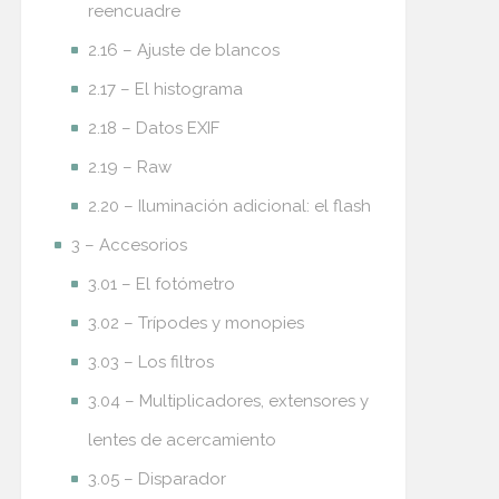
reencuadre
2.16 – Ajuste de blancos
2.17 – El histograma
2.18 – Datos EXIF
2.19 – Raw
2.20 – Iluminación adicional: el flash
3 – Accesorios
3.01 – El fotómetro
3.02 – Trípodes y monopies
3.03 – Los filtros
3.04 – Multiplicadores, extensores y
lentes de acercamiento
3.05 – Disparador