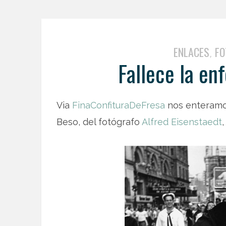
ENLACES
FO
,
Fallece la en
Via
FinaConfituraDeFresa
nos enteramos
Beso, del fotógrafo
Alfred Eisenstaedt