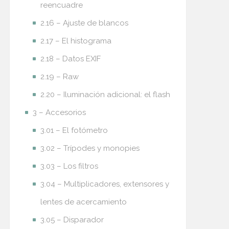
reencuadre
2.16 – Ajuste de blancos
2.17 – El histograma
2.18 – Datos EXIF
2.19 – Raw
2.20 – Iluminación adicional: el flash
3 – Accesorios
3.01 – El fotómetro
3.02 – Trípodes y monopies
3.03 – Los filtros
3.04 – Multiplicadores, extensores y
lentes de acercamiento
3.05 – Disparador