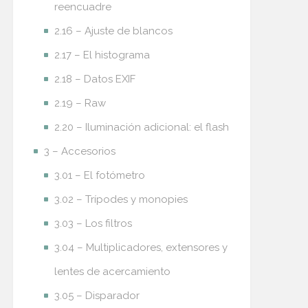
reencuadre
2.16 – Ajuste de blancos
2.17 – El histograma
2.18 – Datos EXIF
2.19 – Raw
2.20 – Iluminación adicional: el flash
3 – Accesorios
3.01 – El fotómetro
3.02 – Trípodes y monopies
3.03 – Los filtros
3.04 – Multiplicadores, extensores y
lentes de acercamiento
3.05 – Disparador