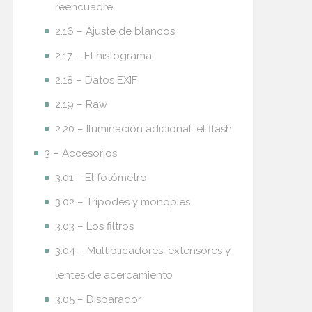
reencuadre
2.16 – Ajuste de blancos
2.17 – El histograma
2.18 – Datos EXIF
2.19 – Raw
2.20 – Iluminación adicional: el flash
3 – Accesorios
3.01 – El fotómetro
3.02 – Trípodes y monopies
3.03 – Los filtros
3.04 – Multiplicadores, extensores y
lentes de acercamiento
3.05 – Disparador