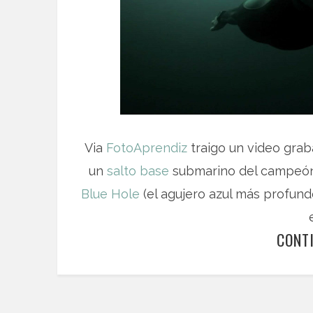
Via
FotoAprendiz
traigo un video gra
un
salto base
submarino del campeó
Blue Hole
(el agujero azul más profund
CONT