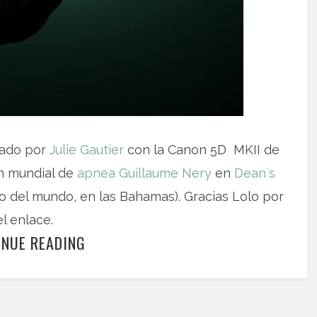
bado por
Julie Gautier
con la Canon 5D MKII de
n mundial de
apnea
Guillaume Nery
en
Dean´s
o del mundo, en las Bahamas). Gracias Lolo por
el enlace.
INUE READING