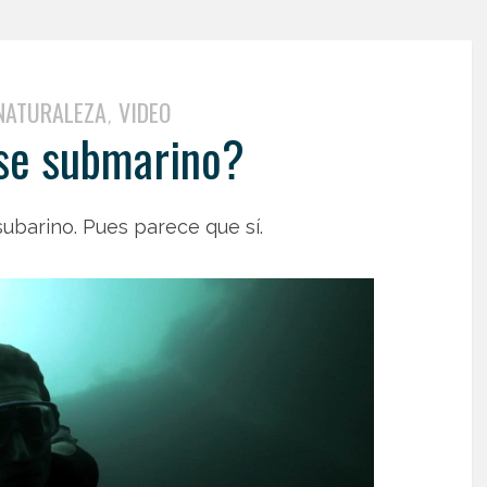
NATURALEZA
VIDEO
,
se submarino?
subarino. Pues parece que sí.