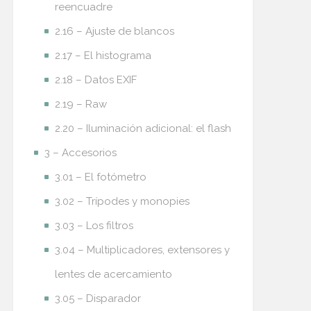
reencuadre
2.16 – Ajuste de blancos
2.17 – El histograma
2.18 – Datos EXIF
2.19 – Raw
2.20 – Iluminación adicional: el flash
3 – Accesorios
3.01 – El fotómetro
3.02 – Trípodes y monopies
3.03 – Los filtros
3.04 – Multiplicadores, extensores y
lentes de acercamiento
3.05 – Disparador