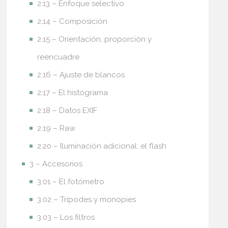
2.13 – Enfoque selectivo
2.14 – Composición
2.15 – Orientación, proporción y
reencuadre
2.16 – Ajuste de blancos
2.17 – El histograma
2.18 – Datos EXIF
2.19 – Raw
2.20 – Iluminación adicional: el flash
3 – Accesorios
3.01 – El fotómetro
3.02 – Trípodes y monopies
3.03 – Los filtros