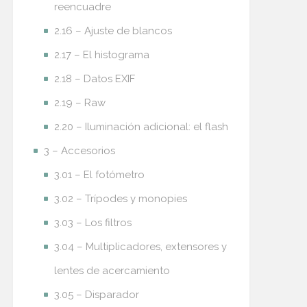
reencuadre
2.16 – Ajuste de blancos
2.17 – El histograma
2.18 – Datos EXIF
2.19 – Raw
2.20 – Iluminación adicional: el flash
3 – Accesorios
3.01 – El fotómetro
3.02 – Trípodes y monopies
3.03 – Los filtros
3.04 – Multiplicadores, extensores y
lentes de acercamiento
3.05 – Disparador