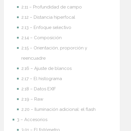
2.11 – Profundidad de campo
2.12 – Distancia hiperfocal
2.13 – Enfoque selectivo
2.14 – Composición
2.15 – Orientación, proporción y
reencuadre
2.16 – Ajuste de blancos
2.17 – El histograma
2.18 – Datos EXIF
2.19 – Raw
2.20 – Iluminación adicional: el flash
3 – Accesorios
3.01 – El fotómetro