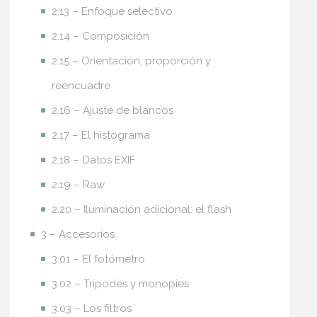
2.13 – Enfoque selectivo
2.14 – Composición
2.15 – Orientación, proporción y
reencuadre
2.16 – Ajuste de blancos
2.17 – El histograma
2.18 – Datos EXIF
2.19 – Raw
2.20 – Iluminación adicional: el flash
3 – Accesorios
3.01 – El fotómetro
3.02 – Trípodes y monopies
3.03 – Los filtros