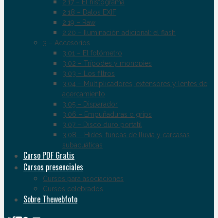
2.17 – El histograma
2.18 – Datos EXIF
2.19 – Raw
2.20 – Iluminación adicional: el flash
3 – Accesorios
3.01 – El fotómetro
3.02 – Trípodes y monopies
3.03 – Los filtros
3.04 – Multiplicadores, extensores y lentes de
acercamiento
3.05 – Disparador
3.06 – Empuñaduras o grips
3.07 – Disco duro portatil
3.08 – Hides, fundas de lluvia y carcasas
subacuáticas
Curso PDF Gratis
Cursos presenciales
Cursos para asociaciones
Cursos celebrados
Sobre Thewebfoto