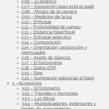
2.06 – El objetivo
2.07 – Exposición (aquí está el quid)
2.08 – Modos de la cámara
2.09 – Medición de la luz
2.10 – Enfoque
2.11 – Profundidad de campo
2.12 – Distancia hiperfocal
2.13 – Enfoque selectivo
2.14 – Composición
2.15 – Orientación, proporción y
reencuadre
2.16 – Ajuste de blancos
2.17 – El histograma
2.18 – Datos EXIF
2.19 – Raw
2.20 – Iluminación adicional: el flash
3 – Accesorios
3.01 – El fotómetro
3.02 – Trípodes y monopies
3.03 – Los filtros
3.04 – Multiplicadores, extensores y
lentes de acercamiento