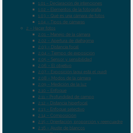
1.01 – Declaración de intenciones
1.02 – Elementos de la fotografía
1.03 – Qué es una cámara de fotos
1.04 – Tipos de cámaras
2 – Hacer fotos
2.01 – Manejo de la cámara
2.02 – Apertura de diafragma
2.03 – Distancia focal
2.04 – Tiempo de exposición
2.05 – Sensor y sensibilidad
2.06 – El objetivo
2.07 – Exposición (aquí está el quid)
2.08 – Modos de la cámara
2.09 – Medición de la luz
2.10 – Enfoque
2.11 – Profundidad de campo
2.12 – Distancia hiperfocal
2.13 – Enfoque selectivo
2.14 – Composición
2.15 – Orientación, proporción y reencuadre
2.16 – Ajuste de blancos