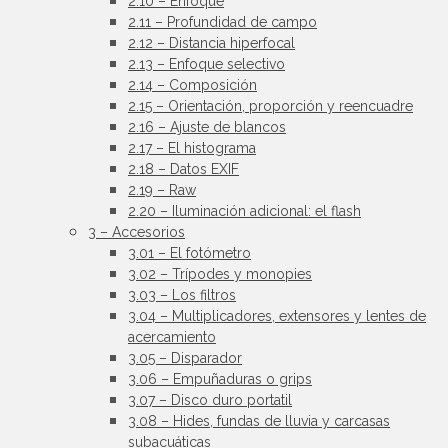
2.10 – Enfoque
2.11 – Profundidad de campo
2.12 – Distancia hiperfocal
2.13 – Enfoque selectivo
2.14 – Composición
2.15 – Orientación, proporción y reencuadre
2.16 – Ajuste de blancos
2.17 – El histograma
2.18 – Datos EXIF
2.19 – Raw
2.20 – Iluminación adicional: el flash
3 – Accesorios
3.01 – El fotómetro
3.02 – Trípodes y monopies
3.03 – Los filtros
3.04 – Multiplicadores, extensores y lentes de
acercamiento
3.05 – Disparador
3.06 – Empuñaduras o grips
3.07 – Disco duro portatil
3.08 – Hides, fundas de lluvia y carcasas
subacuáticas