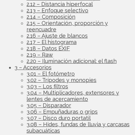
2.12 – Distancia hiperfocal
2.13 – Enfoque selectivo
2.14 – Composición
2.15 – Orientación, proporción y
reencuadre
2.16 – Ajuste de blancos
2.17 – El histograma
2.18 – Datos EXIF
2.19 – Raw
2.20 – Iluminación adicional: el flash
3 – Accesorios
3.01 – El fotómetro
3.02 – Trípodes y monopies
3.03 – Los filtros
3.04 – Multiplicadores, extensores y
lentes de acercamiento
3.05 – Disparador
3.06 – Empuñaduras o grips
3.07 – Disco duro portatil
3.08 – Hides, fundas de lluvia y carcasas
subacuáticas