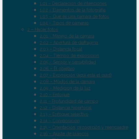
1.01 – Declaración de intenciones
1.02 – Elementos de la fotografía
1.03 – Qué es una cámara de fotos
1.04 – Tipos de cámaras
2 – Hacer fotos
2.01 – Manejo de la cámara
2.02 – Apertura de diafragma
2.03 – Distancia focal
2.04 – Tiempo de exposición
2.05 – Sensor y sensibilidad
2.06 – El objetivo
2.07 – Exposición (aquí está el quid)
2.08 – Modos de la cámara
2.09 – Medición de la luz
2.10 – Enfoque
2.11 – Profundidad de campo
2.12 – Distancia hiperfocal
2.13 – Enfoque selectivo
2.14 – Composición
2.15 – Orientación, proporción y reencuadre
2.16 – Ajuste de blancos