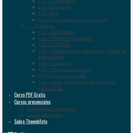
2.17 – El histograma
2.18 – Datos EXIF
2.19 – Raw
2.20 – Iluminación adicional: el flash
3 – Accesorios
3.01 – El fotómetro
3.02 – Trípodes y monopies
3.03 – Los filtros
3.04 – Multiplicadores, extensores y lentes de
acercamiento
3.05 – Disparador
3.06 – Empuñaduras o grips
3.07 – Disco duro portatil
3.08 – Hides, fundas de lluvia y carcasas
subacuáticas
Curso PDF Gratis
Cursos presenciales
Cursos para asociaciones
Cursos celebrados
Sobre Thewebfoto