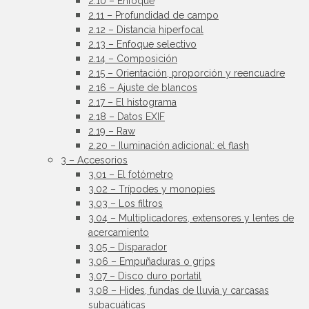
2.10 – Enfoque
2.11 – Profundidad de campo
2.12 – Distancia hiperfocal
2.13 – Enfoque selectivo
2.14 – Composición
2.15 – Orientación, proporción y reencuadre
2.16 – Ajuste de blancos
2.17 – El histograma
2.18 – Datos EXIF
2.19 – Raw
2.20 – Iluminación adicional: el flash
3 – Accesorios
3.01 – El fotómetro
3.02 – Trípodes y monopies
3.03 – Los filtros
3.04 – Multiplicadores, extensores y lentes de
acercamiento
3.05 – Disparador
3.06 – Empuñaduras o grips
3.07 – Disco duro portatil
3.08 – Hides, fundas de lluvia y carcasas
subacuáticas