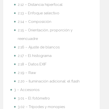
2.12 – Distancia hiperfocal
2.13 – Enfoque selectivo
2.14 – Composición
2.15 – Orientación, proporción y
reencuadre
2.16 – Ajuste de blancos
2.17 – El histograma
2.18 – Datos EXIF
2.19 – Raw
2.20 – Iluminación adicional: el flash
3 – Accesorios
3.01 – El fotómetro
3.02 – Trípodes y monopies