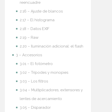
reencuadre
2.16 – Ajuste de blancos
2.17 – El histograma
2.18 – Datos EXIF
2.19 – Raw
2.20 – Iluminación adicional: el flash
3 – Accesorios
3.01 – El fotómetro
3.02 – Trípodes y monopies
3.03 – Los filtros
3.04 – Multiplicadores, extensores y
lentes de acercamiento
3.05 – Disparador