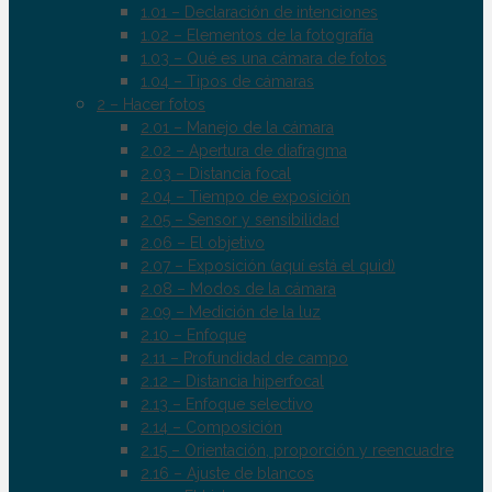
1.01 – Declaración de intenciones
1.02 – Elementos de la fotografía
1.03 – Qué es una cámara de fotos
1.04 – Tipos de cámaras
2 – Hacer fotos
2.01 – Manejo de la cámara
2.02 – Apertura de diafragma
2.03 – Distancia focal
2.04 – Tiempo de exposición
2.05 – Sensor y sensibilidad
2.06 – El objetivo
2.07 – Exposición (aquí está el quid)
2.08 – Modos de la cámara
2.09 – Medición de la luz
2.10 – Enfoque
2.11 – Profundidad de campo
2.12 – Distancia hiperfocal
2.13 – Enfoque selectivo
2.14 – Composición
2.15 – Orientación, proporción y reencuadre
2.16 – Ajuste de blancos