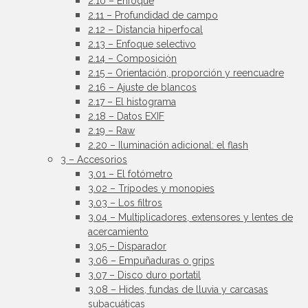
2.10 – Enfoque
2.11 – Profundidad de campo
2.12 – Distancia hiperfocal
2.13 – Enfoque selectivo
2.14 – Composición
2.15 – Orientación, proporción y reencuadre
2.16 – Ajuste de blancos
2.17 – El histograma
2.18 – Datos EXIF
2.19 – Raw
2.20 – Iluminación adicional: el flash
3 – Accesorios
3.01 – El fotómetro
3.02 – Trípodes y monopies
3.03 – Los filtros
3.04 – Multiplicadores, extensores y lentes de
acercamiento
3.05 – Disparador
3.06 – Empuñaduras o grips
3.07 – Disco duro portatil
3.08 – Hides, fundas de lluvia y carcasas
subacuáticas