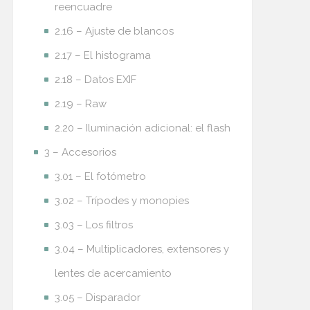
reencuadre
2.16 – Ajuste de blancos
2.17 – El histograma
2.18 – Datos EXIF
2.19 – Raw
2.20 – Iluminación adicional: el flash
3 – Accesorios
3.01 – El fotómetro
3.02 – Trípodes y monopies
3.03 – Los filtros
3.04 – Multiplicadores, extensores y
lentes de acercamiento
3.05 – Disparador