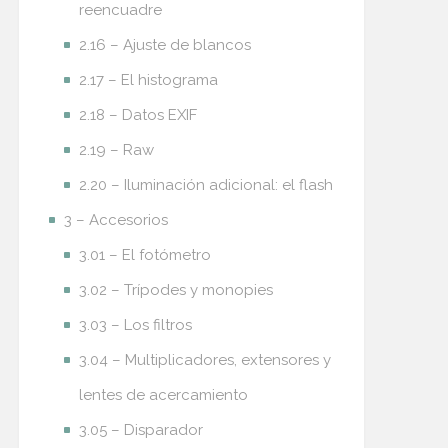
reencuadre
2.16 – Ajuste de blancos
2.17 – El histograma
2.18 – Datos EXIF
2.19 – Raw
2.20 – Iluminación adicional: el flash
3 – Accesorios
3.01 – El fotómetro
3.02 – Trípodes y monopies
3.03 – Los filtros
3.04 – Multiplicadores, extensores y
lentes de acercamiento
3.05 – Disparador