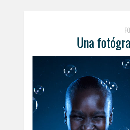
F
Una fotógr