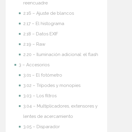
reencuadre
2.16 – Ajuste de blancos
2.17 – El histograma
2.18 – Datos EXIF
2.19 – Raw
2.20 – Iluminación adicional: el flash
3 – Accesorios
3.01 – El fotómetro
3.02 – Trípodes y monopies
3.03 – Los filtros
3.04 – Multiplicadores, extensores y
lentes de acercamiento
3.05 – Disparador