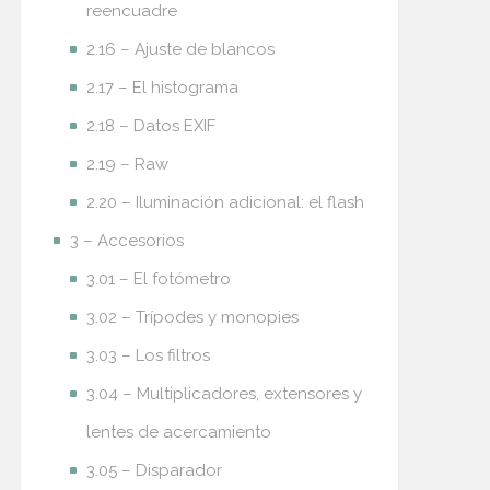
reencuadre
2.16 – Ajuste de blancos
2.17 – El histograma
2.18 – Datos EXIF
2.19 – Raw
2.20 – Iluminación adicional: el flash
3 – Accesorios
3.01 – El fotómetro
3.02 – Trípodes y monopies
3.03 – Los filtros
3.04 – Multiplicadores, extensores y
lentes de acercamiento
3.05 – Disparador