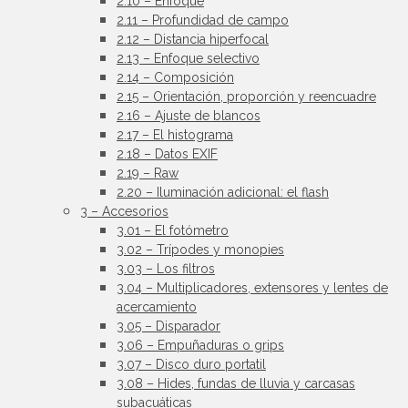
2.10 – Enfoque
2.11 – Profundidad de campo
2.12 – Distancia hiperfocal
2.13 – Enfoque selectivo
2.14 – Composición
2.15 – Orientación, proporción y reencuadre
2.16 – Ajuste de blancos
2.17 – El histograma
2.18 – Datos EXIF
2.19 – Raw
2.20 – Iluminación adicional: el flash
3 – Accesorios
3.01 – El fotómetro
3.02 – Trípodes y monopies
3.03 – Los filtros
3.04 – Multiplicadores, extensores y lentes de
acercamiento
3.05 – Disparador
3.06 – Empuñaduras o grips
3.07 – Disco duro portatil
3.08 – Hides, fundas de lluvia y carcasas
subacuáticas