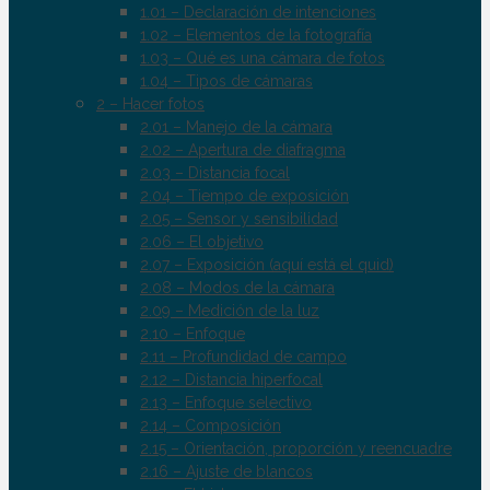
1.01 – Declaración de intenciones
1.02 – Elementos de la fotografía
1.03 – Qué es una cámara de fotos
1.04 – Tipos de cámaras
2 – Hacer fotos
2.01 – Manejo de la cámara
2.02 – Apertura de diafragma
2.03 – Distancia focal
2.04 – Tiempo de exposición
2.05 – Sensor y sensibilidad
2.06 – El objetivo
2.07 – Exposición (aquí está el quid)
2.08 – Modos de la cámara
2.09 – Medición de la luz
2.10 – Enfoque
2.11 – Profundidad de campo
2.12 – Distancia hiperfocal
2.13 – Enfoque selectivo
2.14 – Composición
2.15 – Orientación, proporción y reencuadre
2.16 – Ajuste de blancos