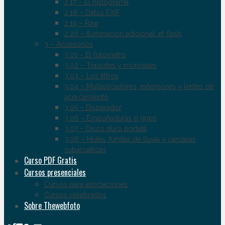
2.17 – El histograma
2.18 – Datos EXIF
2.19 – Raw
2.20 – Iluminación adicional: el flash
3 – Accesorios
3.01 – El fotómetro
3.02 – Trípodes y monopies
3.03 – Los filtros
3.04 – Multiplicadores, extensores y lentes de
acercamiento
3.05 – Disparador
3.06 – Empuñaduras o grips
3.07 – Disco duro portatil
3.08 – Hides, fundas de lluvia y carcasas
subacuáticas
Curso PDF Gratis
Cursos presenciales
Cursos para asociaciones
Cursos celebrados
Sobre Thewebfoto