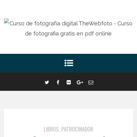
LIBROS
PATROCINADOR
,