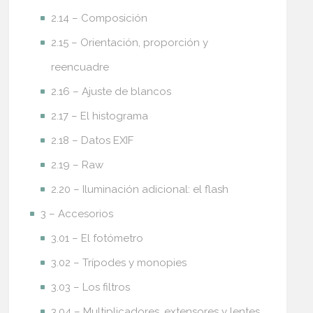
2.14 – Composición
2.15 – Orientación, proporción y
reencuadre
2.16 – Ajuste de blancos
2.17 – El histograma
2.18 – Datos EXIF
2.19 – Raw
2.20 – Iluminación adicional: el flash
3 – Accesorios
3.01 – El fotómetro
3.02 – Trípodes y monopies
3.03 – Los filtros
3.04 – Multiplicadores, extensores y lentes