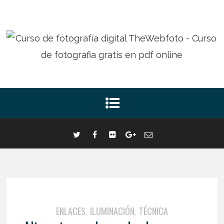
ENLACES
ILUMINACIÓN
TÉCNICA
,
,