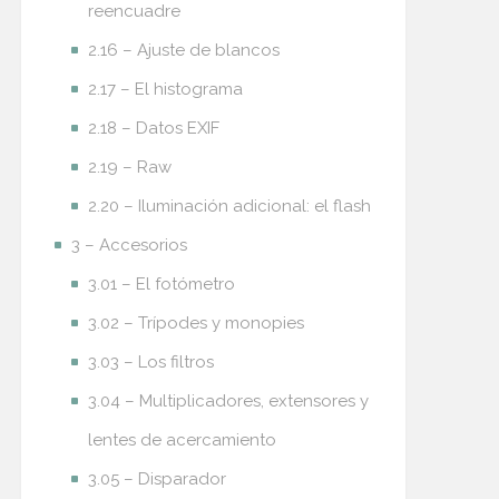
reencuadre
2.16 – Ajuste de blancos
2.17 – El histograma
2.18 – Datos EXIF
2.19 – Raw
2.20 – Iluminación adicional: el flash
3 – Accesorios
3.01 – El fotómetro
3.02 – Trípodes y monopies
3.03 – Los filtros
3.04 – Multiplicadores, extensores y
lentes de acercamiento
3.05 – Disparador