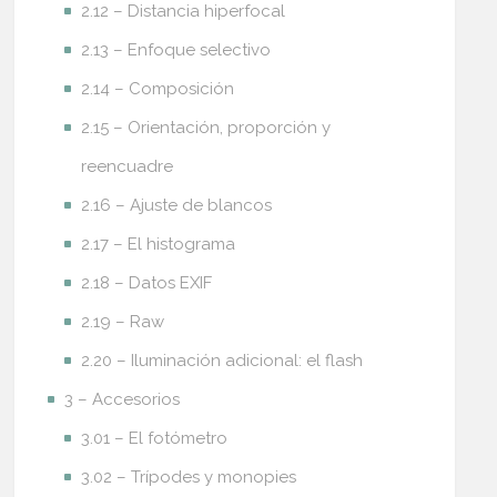
2.12 – Distancia hiperfocal
2.13 – Enfoque selectivo
2.14 – Composición
2.15 – Orientación, proporción y
reencuadre
2.16 – Ajuste de blancos
2.17 – El histograma
2.18 – Datos EXIF
2.19 – Raw
2.20 – Iluminación adicional: el flash
3 – Accesorios
3.01 – El fotómetro
3.02 – Trípodes y monopies