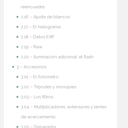
reencuadre
2.16 – Ajuste de blancos
2.17 – El histograma
2.18 – Datos EXIF
2.19 – Raw
2.20 – Iluminación adicional: el flash
3 – Accesorios
3.01 – El fotómetro
3.02 – Trípodes y monopies
3.03 – Los filtros
3.04 – Multiplicadores, extensores y lentes
de acercamiento
3.05 – Disparador