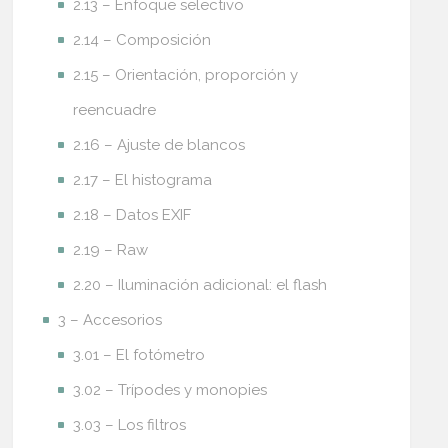
2.13 – Enfoque selectivo
2.14 – Composición
2.15 – Orientación, proporción y
reencuadre
2.16 – Ajuste de blancos
2.17 – El histograma
2.18 – Datos EXIF
2.19 – Raw
2.20 – Iluminación adicional: el flash
3 – Accesorios
3.01 – El fotómetro
3.02 – Trípodes y monopies
3.03 – Los filtros