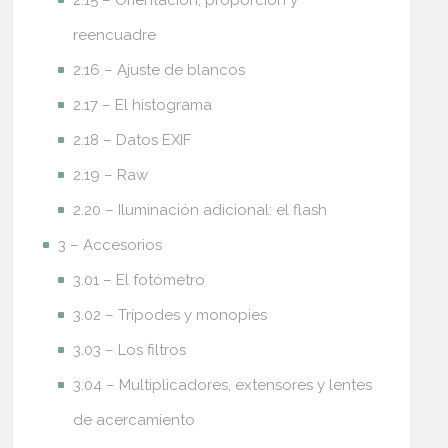
2.15 – Orientación, proporción y
reencuadre
2.16 – Ajuste de blancos
2.17 – El histograma
2.18 – Datos EXIF
2.19 – Raw
2.20 – Iluminación adicional: el flash
3 – Accesorios
3.01 – El fotómetro
3.02 – Trípodes y monopies
3.03 – Los filtros
3.04 – Multiplicadores, extensores y lentes
de acercamiento