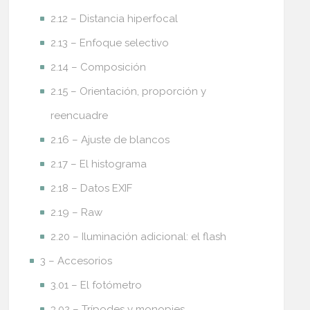
2.12 – Distancia hiperfocal
2.13 – Enfoque selectivo
2.14 – Composición
2.15 – Orientación, proporción y
reencuadre
2.16 – Ajuste de blancos
2.17 – El histograma
2.18 – Datos EXIF
2.19 – Raw
2.20 – Iluminación adicional: el flash
3 – Accesorios
3.01 – El fotómetro
3.02 – Trípodes y monopies