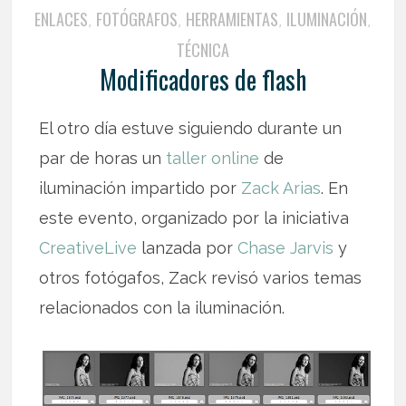
ENLACES
FOTÓGRAFOS
HERRAMIENTAS
ILUMINACIÓN
,
,
,
,
TÉCNICA
Modificadores de flash
El otro día estuve siguiendo durante un
par de horas un
taller online
de
iluminación impartido por
Zack Arias
. En
este evento, organizado por la iniciativa
CreativeLive
lanzada por
Chase Jarvis
y
otros fotógafos, Zack revisó varios temas
relacionados con la iluminación.