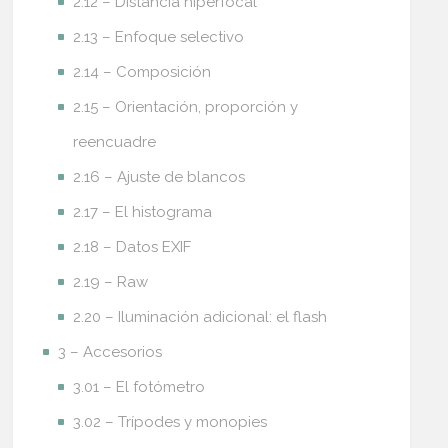
2.12 – Distancia hiperfocal
2.13 – Enfoque selectivo
2.14 – Composición
2.15 – Orientación, proporción y
reencuadre
2.16 – Ajuste de blancos
2.17 – El histograma
2.18 – Datos EXIF
2.19 – Raw
2.20 – Iluminación adicional: el flash
3 – Accesorios
3.01 – El fotómetro
3.02 – Trípodes y monopies