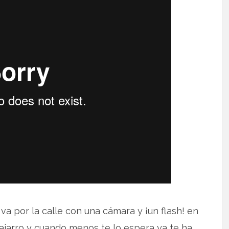
va por la calle con una cámara y ¡un flash! en
ajarro y cuando menos te lo espera ya te ha