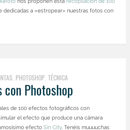
kafoto
nos proponen esta
recopilación de 100
te dedicadas a «estropear» nuestras fotos con
ENTAS
PHOTOSHOP
TÉCNICA
,
,
s con Photoshop
ales de 100 efectos fotográficos con
imular el efecto que produce una cámara
famosísimo efecto
Sin City
. Tenéis muuuuchas