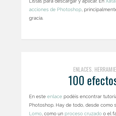
Listas para descargar y aplicar. En
Xata
acciones de Photoshop
, principalmen
gracia.
ENLACES
HERRAMI
,
100 efecto
En este
enlace
podéis encontrar tutori
Photoshop. Hay de todo, desde como s
Lomo
, como un
proceso cruzado
o el 