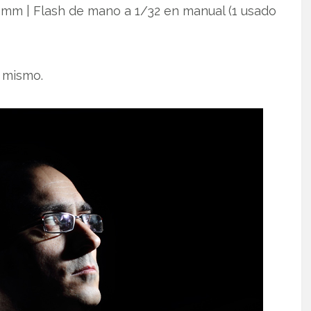
 35mm | Flash de mano a 1/32 en manual (1 usado
 mismo.