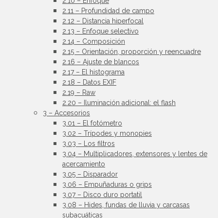
2.10 – Enfoque
2.11 – Profundidad de campo
2.12 – Distancia hiperfocal
2.13 – Enfoque selectivo
2.14 – Composición
2.15 – Orientación, proporción y reencuadre
2.16 – Ajuste de blancos
2.17 – El histograma
2.18 – Datos EXIF
2.19 – Raw
2.20 – Iluminación adicional: el flash
3 – Accesorios
3.01 – El fotómetro
3.02 – Trípodes y monopies
3.03 – Los filtros
3.04 – Multiplicadores, extensores y lentes de
acercamiento
3.05 – Disparador
3.06 – Empuñaduras o grips
3.07 – Disco duro portatil
3.08 – Hides, fundas de lluvia y carcasas
subacuáticas