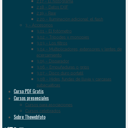
2.17 – El histograma
2.18 – Datos EXIF
2.19 – Raw
2.20 – Iluminación adicional: el flash
3 – Accesorios
3.01 – El fotómetro
3.02 – Trípodes y monopies
3.03 – Los filtros
3.04 – Multiplicadores, extensores y lentes de
acercamiento
3.05 – Disparador
3.06 – Empuñaduras o grips
3.07 – Disco duro portatil
3.08 – Hides, fundas de lluvia y carcasas
subacuáticas
Curso PDF Gratis
Cursos presenciales
Cursos para asociaciones
Cursos celebrados
Sobre Thewebfoto