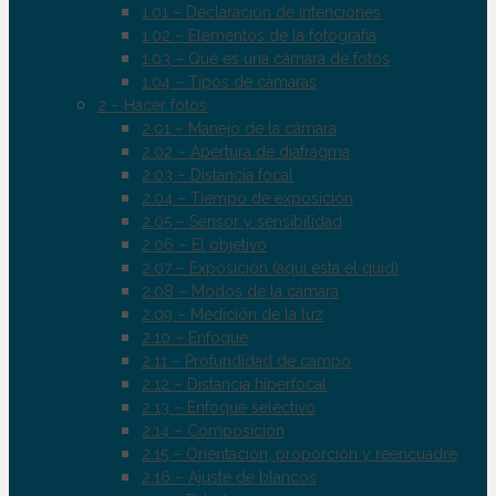
1.01 – Declaración de intenciones
1.02 – Elementos de la fotografía
1.03 – Qué es una cámara de fotos
1.04 – Tipos de cámaras
2 – Hacer fotos
2.01 – Manejo de la cámara
2.02 – Apertura de diafragma
2.03 – Distancia focal
2.04 – Tiempo de exposición
2.05 – Sensor y sensibilidad
2.06 – El objetivo
2.07 – Exposición (aquí está el quid)
2.08 – Modos de la cámara
2.09 – Medición de la luz
2.10 – Enfoque
2.11 – Profundidad de campo
2.12 – Distancia hiperfocal
2.13 – Enfoque selectivo
2.14 – Composición
2.15 – Orientación, proporción y reencuadre
2.16 – Ajuste de blancos