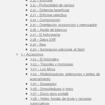
2.10 – Enfoque
2.11 – Profundidad de campo
2.12 – Distancia hiperfocal
2.13 – Enfoque selectivo
2.14 – Composición
2.15 – Orientación, proporción y reencuadre
2.16 – Ajuste de blancos
2.17 – El histograma
2.18 – Datos EXIF
2.19 – Raw
2.20 – Iluminación adicional: el flash
3 – Accesorios
3.01 – El fotómetro
3.02 – Trípodes y monopies
3.03 – Los filtros
3.04 – Multiplicadores, extensores y lentes de
acercamiento
3.05 – Disparador
3.06 – Empuñaduras o grips
3.07 – Disco duro portatil
3.08 – Hides, fundas de lluvia y carcasas
subacuáticas