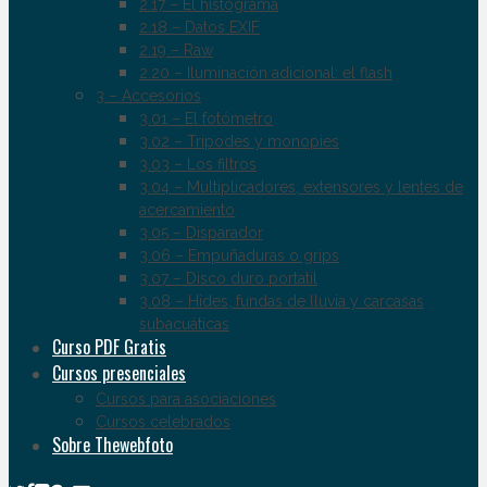
2.17 – El histograma
2.18 – Datos EXIF
2.19 – Raw
2.20 – Iluminación adicional: el flash
3 – Accesorios
3.01 – El fotómetro
3.02 – Trípodes y monopies
3.03 – Los filtros
3.04 – Multiplicadores, extensores y lentes de
acercamiento
3.05 – Disparador
3.06 – Empuñaduras o grips
3.07 – Disco duro portatil
3.08 – Hides, fundas de lluvia y carcasas
subacuáticas
Curso PDF Gratis
Cursos presenciales
Cursos para asociaciones
Cursos celebrados
Sobre Thewebfoto