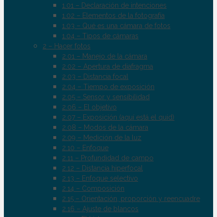
1.01 – Declaración de intenciones
1.02 – Elementos de la fotografía
1.03 – Qué es una cámara de fotos
1.04 – Tipos de cámaras
2 – Hacer fotos
2.01 – Manejo de la cámara
2.02 – Apertura de diafragma
2.03 – Distancia focal
2.04 – Tiempo de exposición
2.05 – Sensor y sensibilidad
2.06 – El objetivo
2.07 – Exposición (aquí está el quid)
2.08 – Modos de la cámara
2.09 – Medición de la luz
2.10 – Enfoque
2.11 – Profundidad de campo
2.12 – Distancia hiperfocal
2.13 – Enfoque selectivo
2.14 – Composición
2.15 – Orientación, proporción y reencuadre
2.16 – Ajuste de blancos