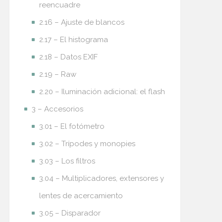
reencuadre
2.16 – Ajuste de blancos
2.17 – El histograma
2.18 – Datos EXIF
2.19 – Raw
2.20 – Iluminación adicional: el flash
3 – Accesorios
3.01 – El fotómetro
3.02 – Trípodes y monopies
3.03 – Los filtros
3.04 – Multiplicadores, extensores y
lentes de acercamiento
3.05 – Disparador