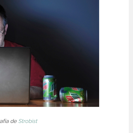
afía de
Strobist