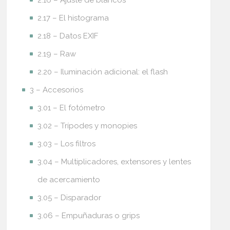
2.16 – Ajuste de blancos
2.17 – El histograma
2.18 – Datos EXIF
2.19 – Raw
2.20 – Iluminación adicional: el flash
3 – Accesorios
3.01 – El fotómetro
3.02 – Trípodes y monopies
3.03 – Los filtros
3.04 – Multiplicadores, extensores y lentes
de acercamiento
3.05 – Disparador
3.06 – Empuñaduras o grips