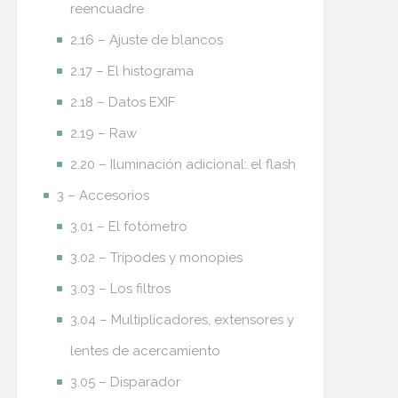
reencuadre
2.16 – Ajuste de blancos
2.17 – El histograma
2.18 – Datos EXIF
2.19 – Raw
2.20 – Iluminación adicional: el flash
3 – Accesorios
3.01 – El fotómetro
3.02 – Trípodes y monopies
3.03 – Los filtros
3.04 – Multiplicadores, extensores y
lentes de acercamiento
3.05 – Disparador