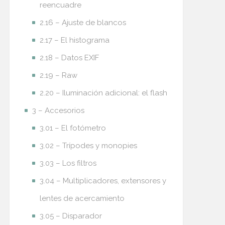
reencuadre
2.16 – Ajuste de blancos
2.17 – El histograma
2.18 – Datos EXIF
2.19 – Raw
2.20 – Iluminación adicional: el flash
3 – Accesorios
3.01 – El fotómetro
3.02 – Trípodes y monopies
3.03 – Los filtros
3.04 – Multiplicadores, extensores y
lentes de acercamiento
3.05 – Disparador